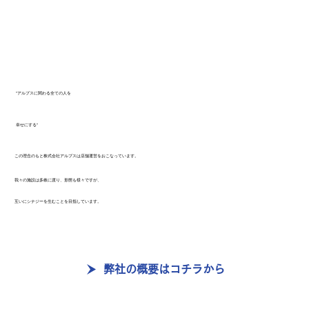
”アルプスに関わる全ての人を
幸せにする”
この理念のもと株式会社アルプスは店舗運営をおこなっています。
我々の施設は多岐に渡り、形態も様々ですが、
​互いにシナジーを生むことを目指しています。
弊社の概要はコチラから