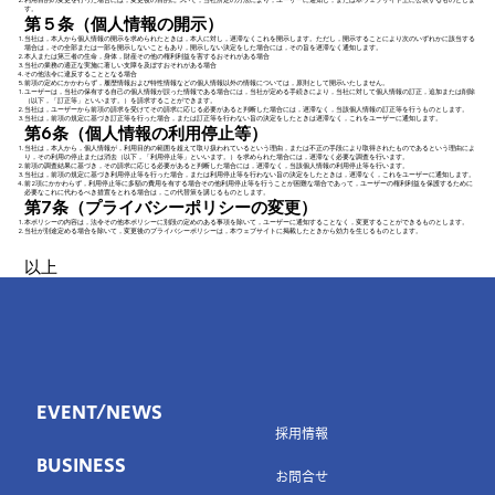
す。
第５条（個人情報の開示）
当社は，本人から個人情報の開示を求められたときは，本人に対し，遅滞なくこれを開示します。ただし，開示することにより次のいずれかに該当する
場合は，その全部または一部を開示しないこともあり，開示しない決定をした場合には，その旨を遅滞なく通知します。
本人または第三者の生命，身体，財産その他の権利利益を害するおそれがある場合
当社の業務の適正な実施に著しい支障を及ぼすおそれがある場合
その他法令に違反することとなる場合
前項の定めにかかわらず，履歴情報および特性情報などの個人情報以外の情報については，原則として開示いたしません。
ユーザーは，当社の保有する自己の個人情報が誤った情報である場合には，当社が定める手続きにより，当社に対して個人情報の訂正，追加または削除
（以下，「訂正等」といいます。）を請求することができます。
当社は，ユーザーから前項の請求を受けてその請求に応じる必要があると判断した場合には，遅滞なく，当該個人情報の訂正等を行うものとします。
当社は，前項の規定に基づき訂正等を行った場合，または訂正等を行わない旨の決定をしたときは遅滞なく，これをユーザーに通知します。
第6条（個人情報の利用停止等）
当社は，本人から，個人情報が，利用目的の範囲を超えて取り扱われているという理由，または不正の手段により取得されたものであるという理由によ
り，その利用の停止または消去（以下，「利用停止等」といいます。）を求められた場合には，遅滞なく必要な調査を行います。
前項の調査結果に基づき，その請求に応じる必要があると判断した場合には，遅滞なく，当該個人情報の利用停止等を行います。
当社は，前項の規定に基づき利用停止等を行った場合，または利用停止等を行わない旨の決定をしたときは，遅滞なく，これをユーザーに通知します。
前2項にかかわらず，利用停止等に多額の費用を有する場合その他利用停止等を行うことが困難な場合であって，ユーザーの権利利益を保護するために
必要なこれに代わるべき措置をとれる場合は，この代替策を講じるものとします。
第7条（プライバシーポリシーの変更）
本ポリシーの内容は，法令その他本ポリシーに別段の定めのある事項を除いて，ユーザーに通知することなく，変更することができるものとします。
当社が別途定める場合を除いて，変更後のプライバシーポリシーは，本ウェブサイトに掲載したときから効力を生じるものとします。
以上
EVENT/NEWS
採用情報
BUSINESS
お問合せ