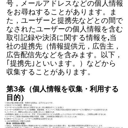
号，メールアドレスなどの個人情報
をお尋ねすることがあります。ま
た，ユーザーと提携先などとの間で
なされたユーザーの個人情報を含む
取引記録や決済に関する情報を,当
社の提携先（情報提供元，広告主，
広告配信先などを含みます。以下，
｢提携先｣といいます。）などから
収集することがあります。
第3条（個人情報を収集・利用する
目的）​
当社が個人情報を収集・利用する目的は，以下のとおりです。
当社サービスの提供・運営のため
ユーザーからのお問い合わせに回答するため（本人確認を行うことを含む）
ユーザーが利用中のサービスの新機能，更新情報，キャンペーン等及び当社が提供する他のサービスの案内のメールを送付するため
メンテナンス，重要なお知らせなど必要に応じたご連絡のため
利用規約に違反したユーザーや，不正・不当な目的でサービスを利用しようとするユーザーの特定をし，ご利用をお断りするため
ユーザーにご自身の登録情報の閲覧や変更，削除，ご利用状況の閲覧を行っていただくため
有料サービスにおいて，ユーザーに利用料金を請求するため
上記の利用目的に付随する目的
​第4条（利用目的の変更）
当社は，利用目的が変更前と関連性を有すると合理的に認められる場合に限り，個人情報の利用目的を変更するものとします。
利用目的の変更を行った場合には，変更後の目的について，当社所定の方法により，ユーザーに通知し，または本ウェブサイト上に公表するものとしま