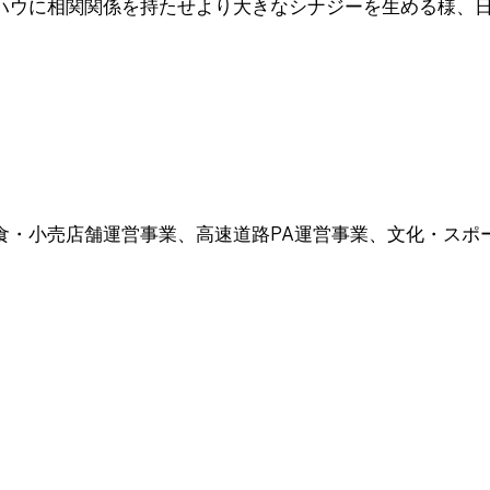
ハウに相関関係を持たせより大きなシナジーを生める様、
⾷・⼩売店舗運営事業、⾼速道路PA運営事業、⽂化・スポ