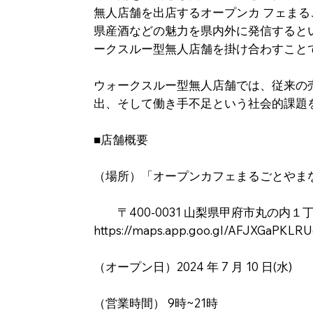
無⼈店舗を出店するオープンカ フェま
県産酒などの魅⼒を県内外に発信すると
ークスルー型無⼈店舗を掛け合わすこと
ウォークスルー型無⼈店舗では、従来の
出、そして働き⼿不⾜という社会的課題
■店舗概要
（場所）「オープンカフェまるごとや
〒400-0031 ⼭梨県甲府市丸の内１丁
https://maps.app.goo.gl/AFJXGaPKLR
（オープン⽇）2024 年 7 ⽉ 10 ⽇(⽔)
（営業時間） 9時~21時