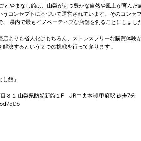
るごとやまなし館は、⼭梨がもつ豊かな⾃然や⾵⼟が育んだ
いうコンセプトに基づいて運営されています。そのコンセ
で、 県内で最もイノベーティブな店舗を創ることにしまし
売店よりも省⼈化はもちろん、ストレスフリーな購買体験
を解決するという２つの挑戦を⾏って参ります 。
まなし館」
⽬８­１ ⼭梨県防災新館１F JR中央本瀬 甲府駅 徒歩7分 
Uod7qD6