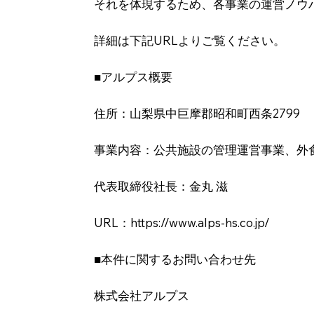
それを体現するため、各事業の運営ノウ
詳細は下記URLよりご覧ください。
■アルプス概要
住所：⼭梨県中巨摩郡昭和町⻄条2799
事業内容：公共施設の管理運営事業、外
代表取締役社⻑：⾦丸 滋
URL：
https://www.alps-hs.co.jp/
■本件に関するお問い合わせ先
株式会社アルプス