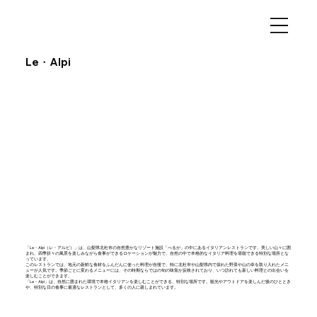
Le・Alpi
「Le・Alpi（レ・アルピ）」は、山梨県北杜市の自然豊かなリゾート施設「べるが」の中にあるイタリアンレストランです。美しい山々に囲
まれ、四季折々の風景を楽しみながら食事ができるロケーションが魅力で、自然の中で本格的なイタリア料理を堪能できる特別な場所とな
っています。
このレストランでは、地元の新鮮な食材をふんだんに使った料理が自慢で、特に北杜市や山梨県内で採れた野菜や山の幸を取り入れたメニ
ューが人気です。季節ごとに変わるメニューには、その時期ならではの旬の味覚が反映されており、いつ訪れても新しい料理との出会いを
楽しむことができます。
「Le・Alpi」は、自然に囲まれた環境で本格イタリアンを楽しむことができる、特別な場所です。観光やアウトドアを楽しんだ後のひととき
や、特別な日の食事に最適なレストランとして、多くの人に親しまれています。